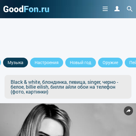
Музыка
Настроения
Новый год
Оружие
Пе
Black & white, блондинка, певица, singer, черно -
белое, billie eilish, билли айли обои на телефон
(фото, картинки)