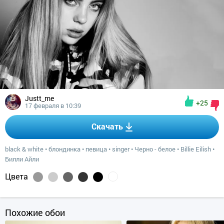
Justt_me
+25
17 февраля в 10:39
Скачать
black & white
•
блондинка
•
певица
•
singer
•
Черно - белое
•
Billie Eilish
•
Билли Айли
Цвета
Похожие обои