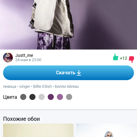
Justt_me
+12
24 мая в 23:00
Скачать
певица
•
singer
•
Billie Eilish
•
Билли Айлиш
Цвета
Похожие обои