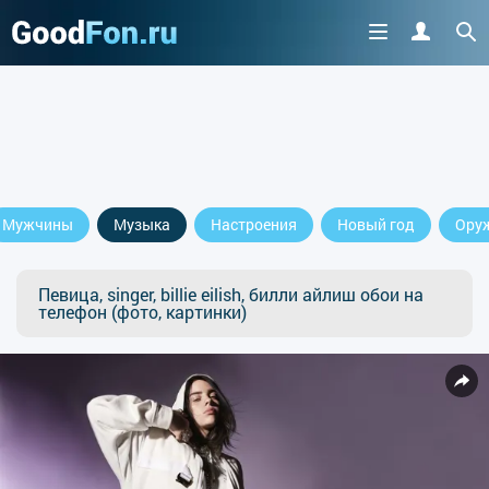
Мужчины
Музыка
Настроения
Новый год
Ору
Певица, singer, billie eilish, билли айлиш обои на
телефон (фото, картинки)