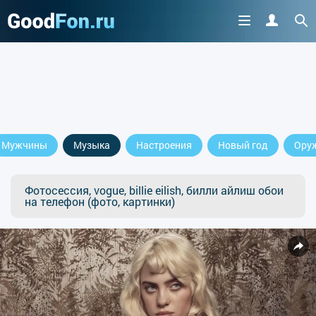
Мужчины
Музыка
Настроения
Новый год
Ору
Фотосессия, vogue, billie eilish, билли айлиш обои
на телефон (фото, картинки)