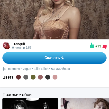
Tranquil
+13
9 июня в 5:57
Скачать
фотосессия
•
Vogue
•
Billie Eilish
•
Билли Айлиш
Цвета
Похожие обои