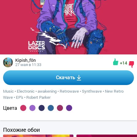
Kipish_fön
+14
27 мая в 11:33
Скачать
Music
•
Electronic
•
awakening
•
Retrowave
•
Synthwave
•
New Retro
Wave
•
EP's
•
Robert Parker
Цвета
Похожие обои