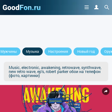
Мужчины
Музыка
Настроения
Новый год
Ору
Music, electronic, awakening, retrowave, synthwave,
new retro wave, ep's, robert parker обои на телефон
(фото, картинки)