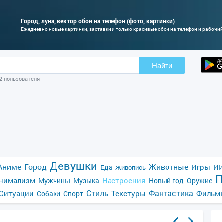
Город, луна, вектор обои на телефон (фото, картинки)
Ежедневно новые картинки, заставки и только красивые обои на телефон и рабочи
Найти
02 пользователя
Девушки
Аниме
Город
Животные
Игры
ИИ
Еда
Живопись
П
нимализм
Настроения
Мужчины
Музыка
Новый год
Оружие
Стиль
Фантастика
Ситуации
Текстуры
Фильм
Собаки
Спорт
я