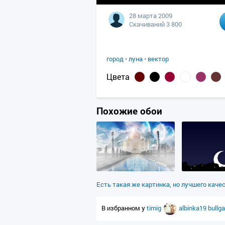
28 марта 2009
Скачиваний 3 800
город
•
луна
•
вектор
Цвета
Похожие обои
Есть такая же картинка, но лучшего каче
В избранном у
timig
albinka19
bullg