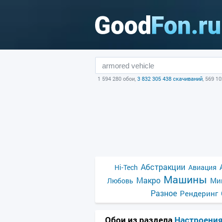
1 594 280 обои,
3 832 305 438 скачиваний
, 569 1
Абстракции
Hi-Tech
Авиация
Машины
Макро
Ми
Любовь
Разное
Рендеринг
Обои из раздела
Настроени