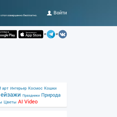
Войти
й стол совершенно бесплатно.
и
и
 арт
Космос
Кошки
Интерьер
ейзажи
Природа
Праздники
AI Video
ы
Цветы