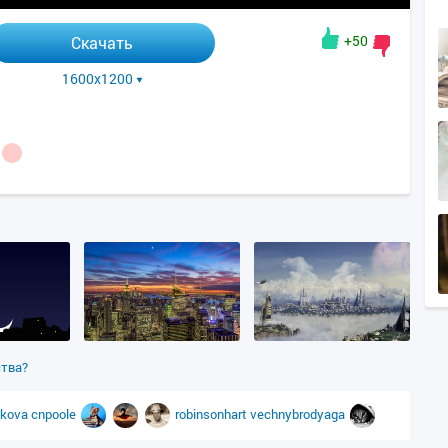
+50
Скачать
1600x1200
ства?
akova
cnpoole
robinsonhart
vechnybrodyaga