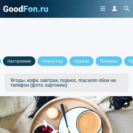
Настроения
Новый год
Оружие
Пейзажи
П
Ягоды, кофе, завтрак, поднос, macaron обои на
телефон (фото, картинки)