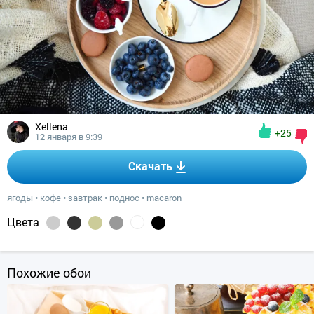
Xellena
+25
12 января в 9:39
Скачать
ягоды
•
кофе
•
завтрак
•
поднос
•
macaron
Цвета
Похожие обои