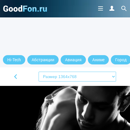
Hi-Tech
Абстракции
Авиация
Аниме
Город