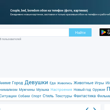
Couple, bed, boredom обои на телефон (фото, картинки)
Ежедневно новые картинки, заставки и только красивые обои на телефон и рабочи
Найти
08 пользователей
Девушки
Аниме
Город
Животные
Игры
ИИ
Еда
Живопись
П
нимализм
Настроения
Мужчины
Музыка
Новый год
Оружие
Стиль
Фантастика
Ситуации
Текстуры
Фильм
Собаки
Спорт
я