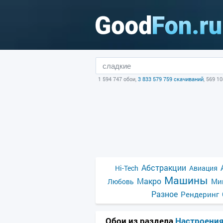
1 594 747 обои,
3 833 579 759 скачиваний
, 569 1
Абстракции
Hi-Tech
Авиация
Машины
Макро
Ми
Любовь
Разное
Рендеринг
Обои из раздела
Настроени