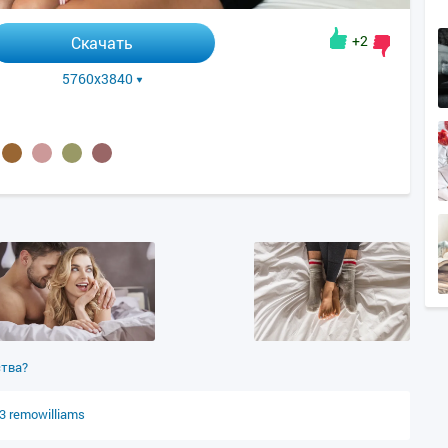
+2
Скачать
5760x3840
ства?
13
remowilliams