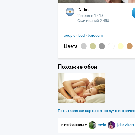
Darkest
2 июня в 17:18
Скачиваний 2 458
couple
•
bed
•
boredom
Цвета
Похожие обои
Есть такая же картинка, но лучшего каче
В избранном у
mylo
jidar
vitar