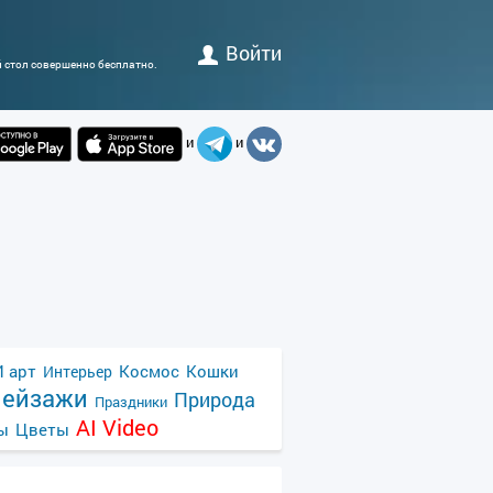
Войти
й стол совершенно бесплатно.
и
и
 арт
Космос
Кошки
Интерьер
ейзажи
Природа
Праздники
AI Video
ы
Цветы