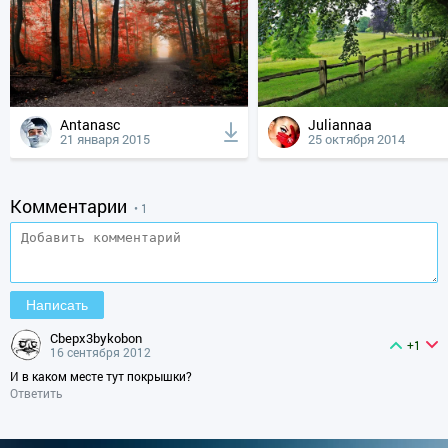
Antanasc
Juliannaa
21 января 2015
25 октября 2014
Комментарии
• 1
cbepx3bykobon
+1
16 сентября 2012
И в каком месте тут покрышки?
Ответить