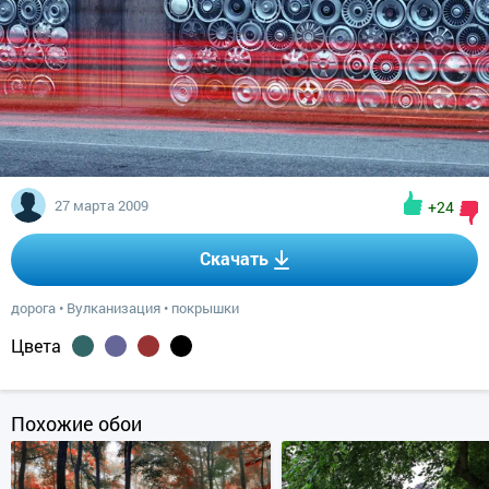
27 марта 2009
+24
Скачать
дорога
•
Вулканизация
•
покрышки
Цвета
Похожие обои