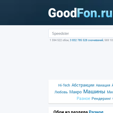
1 594 522 обои,
3 832 785 528 скачиваний
, 569 1
Абстракции
Hi-Tech
Авиация
Машины
Макро
Ми
Любовь
Разное
Рендеринг
Обои из раздела
Разное