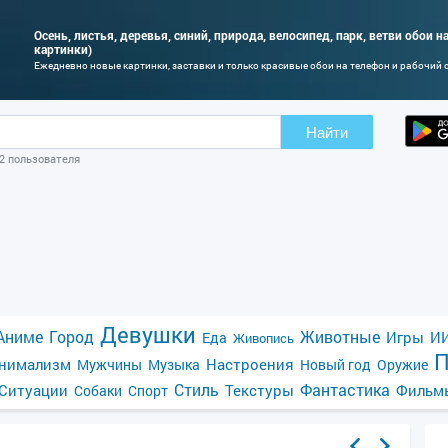
Осень, листья, деревья, синий, природа, велосипед, парк, ветви обои н
картинки)
Ежедневно новые картинки, заставки и только красивые обои на телефон и рабочий 
Найти
02 пользователя
Девушки
Аниме
Город
Животные
Игры
ИИ
Еда
Живопись
П
нимализм
Настроения
Мужчины
Музыка
Новый год
Оружие
Стиль
Фантастика
Ситуации
Текстуры
Фильм
Собаки
Спорт