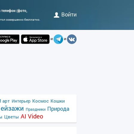
а телефон (фото,
Войти
стол совершенно бесплатно.
и
и
 арт
Космос
Кошки
Интерьер
ейзажи
Природа
Праздники
AI Video
ы
Цветы