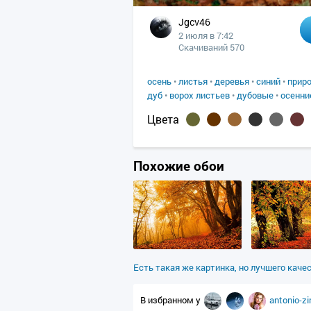
Jgcv46
2 июля в 7:42
Скачиваний 570
осень
•
листья
•
деревья
•
синий
•
прир
дуб
•
ворох листьев
•
дубовые
•
осенни
Цвета
Похожие обои
Есть такая же картинка, но лучшего каче
В избранном у
antonio-zi