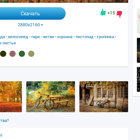
+15
Скачать
2880x2160
ода
•
велосипед
•
парк
•
ветви
•
корзина
•
листопад
•
тропинка
•
е листья
ства?
ni