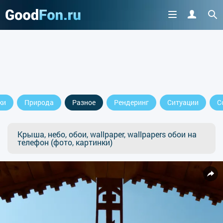
ки
Природа
Разное
Рендеринг
Ситуации
С
Крыша, небо, обои, wallpaper, wallpapers обои на
телефон (фото, картинки)