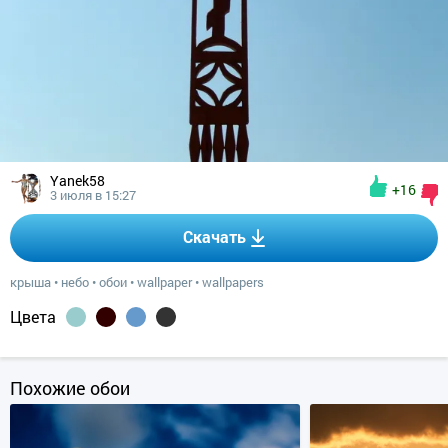
Yanek58
+16
3 июля в 15:27
Скачать
крыша
•
небо
•
обои
•
wallpaper
•
wallpapers
Цвета
Похожие обои