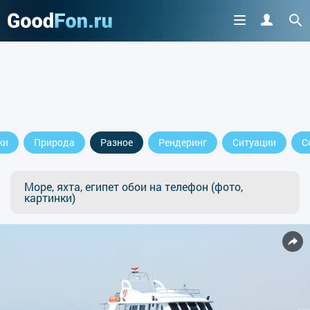
ки
Природа
Разное
Рендеринг
Ситуации
С
Море, яхта, египет обои на телефон (фото,
картинки)