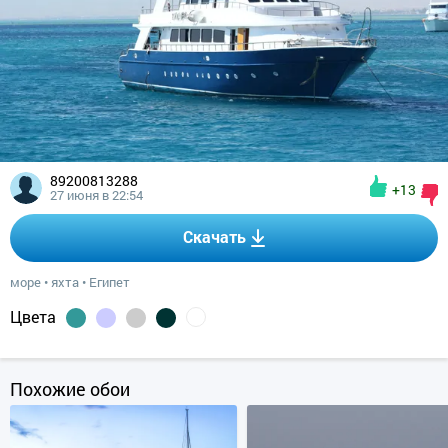
89200813288
+13
27 июня в 22:54
Скачать
море
•
яхта
•
Египет
Цвета
Похожие обои