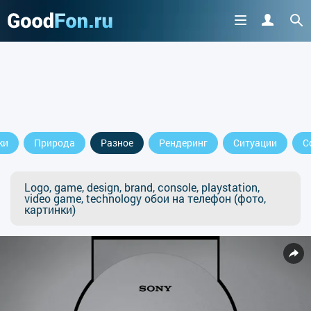
ки
Природа
Разное
Рендеринг
Ситуации
С
Logo, game, design, brand, console, playstation,
video game, technology обои на телефон (фото,
картинки)