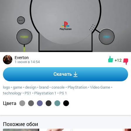
Everton
+12
1 июня в 14:54
Скачать
logo
•
game
•
design
•
brand
•
console
•
PlayStation
•
Video Game
•
technology
•
PS1
•
Playstation 1
•
PS 1
Цвета
Похожие обои