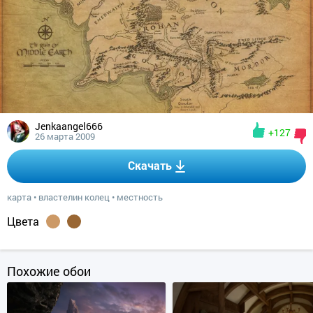
Jenkaangel666
+127
26 марта 2009
Скачать
карта
•
властелин колец
•
местность
Цвета
Похожие обои