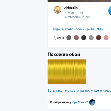
Vidmulia
30 мая в 7:45
Скачиваний 2 592
вода
•
металл
•
блеск
•
рыба
•
3Ds
Цвета
Похожие обои
Есть такая же картинка, но лучшего каче
В избранном у
opa4kee72