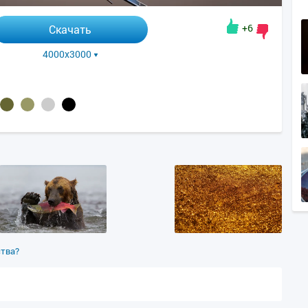
+6
Скачать
4000x3000
ства?