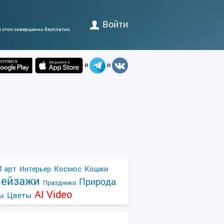
Войти
й стол совершенно бесплатно.
и
и
 арт
Космос
Кошки
Интерьер
ейзажи
Природа
Праздники
AI Video
ы
Цветы