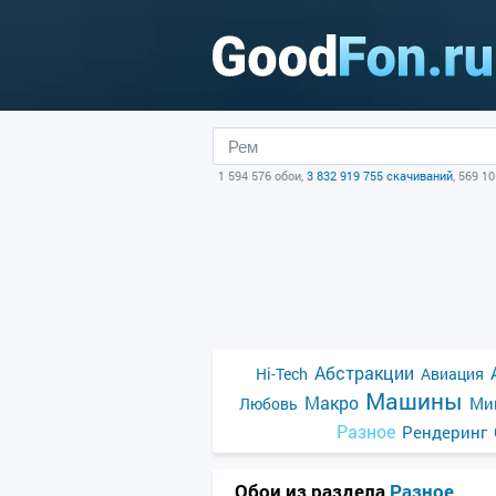
1 594 576 обои,
3 832 919 755 скачиваний
, 569 1
Абстракции
Hi-Tech
Авиация
Машины
Макро
Ми
Любовь
Разное
Рендеринг
Обои из раздела
Разное