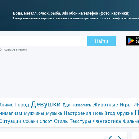
Вода, металл, блеск, рыба, 3ds обои на телефон (фото, картинки)
Ежедневно новые картинки, заставки и только красивые обои на телефон и рабочи
Найти
05 пользователей
Девушки
Аниме
Город
Животные
Игры
ИИ
Еда
Живопись
П
нимализм
Настроения
Мужчины
Музыка
Новый год
Оружие
Стиль
Фантастика
Ситуации
Текстуры
Фильм
Собаки
Спорт