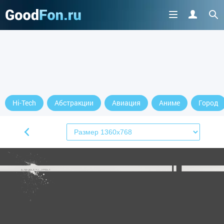
Hi-Tech
Абстракции
Авиация
Аниме
Город