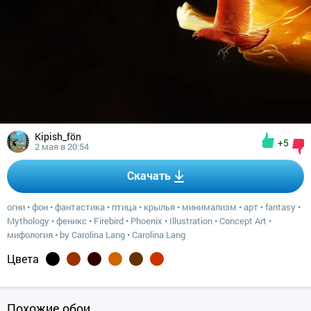
Kipish_fön
+5
2 мая в 20:54
Скачать
огни
•
фон
•
фантастика
•
птица
•
крылья
•
минимализм
•
арт
•
fantasy
•
Mythology
•
феникс
•
Firebird
•
Phoenix
•
Illustration
•
Concept Art
•
мифология
•
by Carolina Lang
•
Carolina Lang
Цвета
Похожие обои