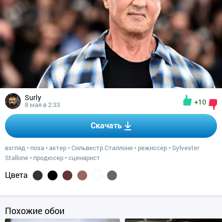
Surly
+10
8 мая в 2:33
Скачать
взгляд
•
поза
•
актер
•
Сильвестр Сталлоне
•
режиссер
•
Sylvester
Stallone
•
продюсер
•
сценарист
Цвета
Похожие обои