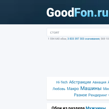
1 594 640 обои,
3 833 397 303 скачивания
, 569 1
Абстракции
Hi-Tech
Авиация
Машины
Макро
Ми
Любовь
Разное
Рендеринг
Обои из раздела
Мужчины