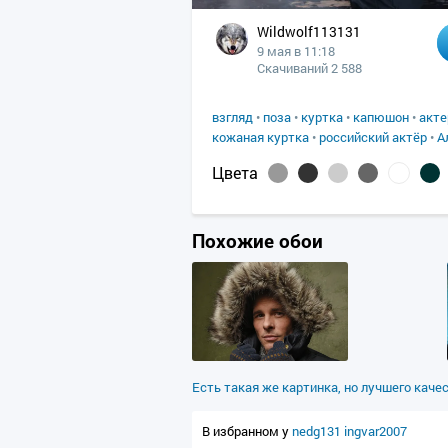
Wildwolf113131
9 мая в 11:18
Скачиваний 2 588
взгляд
•
поза
•
куртка
•
капюшон
•
акте
кожаная куртка
•
российский актёр
•
А
Цвета
Похожие обои
Есть такая же картинка, но лучшего каче
В избранном у
nedg131
ingvar2007