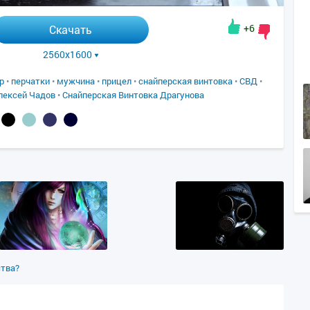
+6
Скачать
2560x1600
р
•
перчатки
•
мужчина
•
прицел
•
снайперская винтовка
•
СВД
•
лексей Чадов
•
Снайперская Винтовка Драгунова
ства?