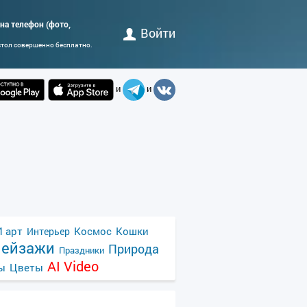
 на телефон (фото,
Войти
стол совершенно бесплатно.
и
и
 арт
Космос
Кошки
Интерьер
ейзажи
Природа
Праздники
AI Video
ы
Цветы