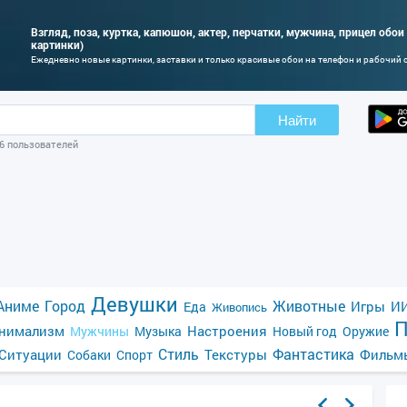
Взгляд, поза, куртка, капюшон, актер, перчатки, мужчина, прицел обои
картинки)
Ежедневно новые картинки, заставки и только красивые обои на телефон и рабочий 
Найти
06 пользователей
Девушки
Аниме
Город
Животные
Игры
ИИ
Еда
Живопись
П
нимализм
Настроения
Мужчины
Музыка
Новый год
Оружие
Стиль
Фантастика
Ситуации
Текстуры
Фильм
Собаки
Спорт