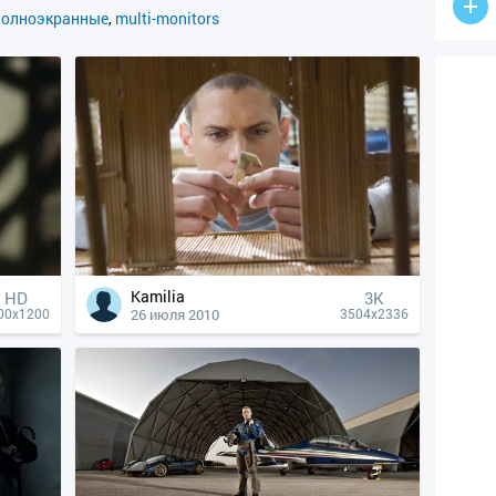
полноэкранные
,
multi-monitors
Kamilia
HD
3K
26 июля 2010
00x1200
3504x2336