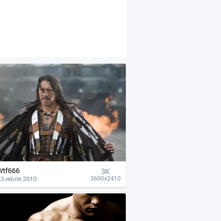
Wtf666
3K
23 июля 2010
3600x2410