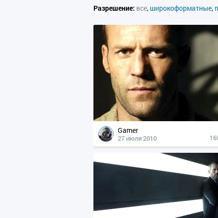
Разрешение:
все
,
широкоформатные
,
Gamer
27 июля 2010
16