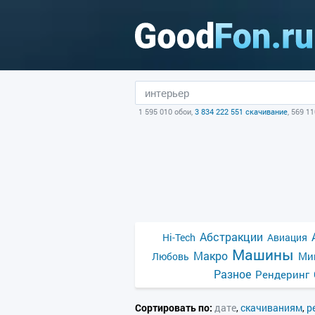
1 595 010 обои,
3 834 222 551 скачивание
, 569 1
Абстракции
Hi-Tech
Авиация
Машины
Макро
Ми
Любовь
Разное
Рендеринг
Сортировать по:
дате
,
скачиваниям
,
р