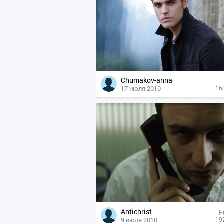
Chumakov-anna
17 июля 2010
16
Antichrist
F
9 июля 2010
19