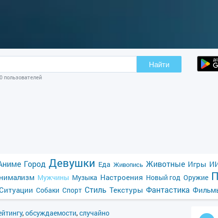
Найти
10 пользователей
Девушки
Аниме
Город
Животные
Игры
ИИ
Еда
Живопись
П
нимализм
Настроения
Мужчины
Музыка
Новый год
Оружие
Стиль
Фантастика
Ситуации
Текстуры
Фильм
Собаки
Спорт
ейтингу
,
обсуждаемости
,
случайно