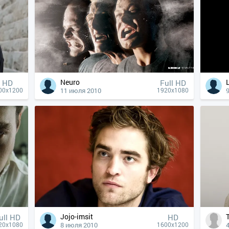
Neuro
HD
Full HD
11 июля 2010
00x1200
1920x1080
Jojo-imsit
ull HD
HD
8 июля 2010
20x1080
1600x1200