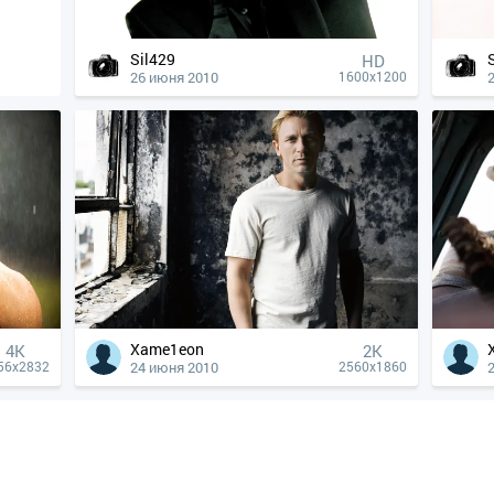
Sil429
HD
26 июня 2010
1600x1200
Xame1eon
4К
2K
24 июня 2010
56x2832
2560x1860