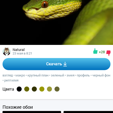
Natural
+28
23 мая в 8:21
Скачать
взгляд
•
макро
•
крупный план
•
зеленый
•
змея
•
профиль
•
черный фон
•
рептилия
Цвета
Похожие обои