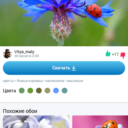
Vitya_maly
+17
30 июня в 2:00
Скачать
цветы
•
божья коровка
•
насекомое
•
васильки
Цвета
Похожие обои