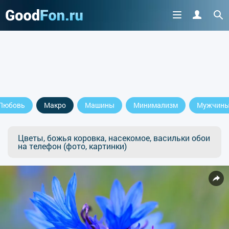
Любовь
Макро
Машины
Минимализм
Мужчин
Цветы, божья коровка, насекомое, васильки обои
на телефон (фото, картинки)