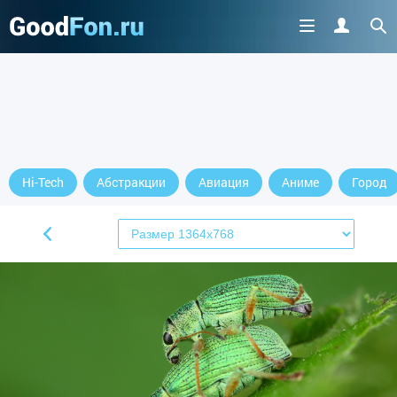
Hi-Tech
Абстракции
Авиация
Аниме
Город