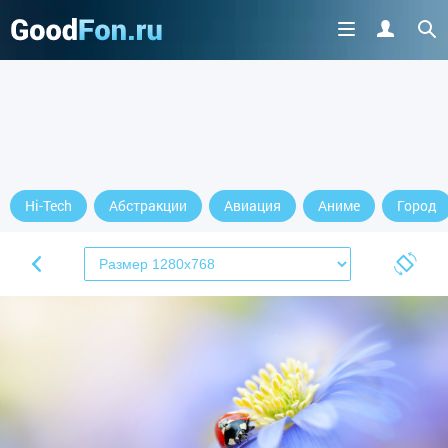
Hi-Tech
Абстракции
Авиация
Аниме
Город