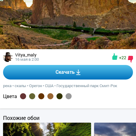
Vitya_maly
+22
16 мая в 2:00
Скачать
река
•
скалы
•
Орегон
•
США
•
Государственный парк Смит-Рок
Цвета
Похожие обои