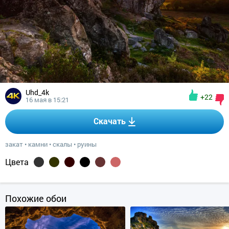
Uhd_4k
+22
16 мая в 15:21
Скачать
закат
•
камни
•
скалы
•
руины
Цвета
Похожие обои