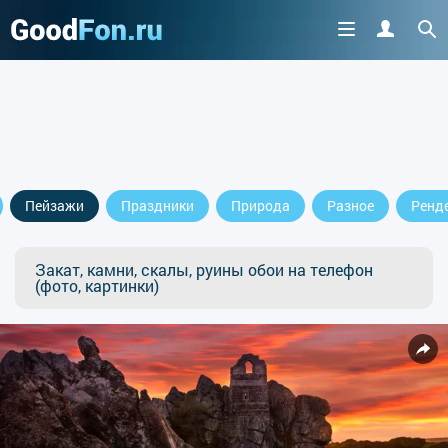
Пейзажи
Праздники
Природа
Разное
Ренд
Закат, камни, скалы, руины обои на телефон
(фото, картинки)