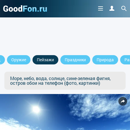
д
Оружие
Пейзажи
Праздники
Природа
Ра
Море, небо, вода, солнце, сине-зеленая фигня,
остров обои на телефон (фото, картинки)