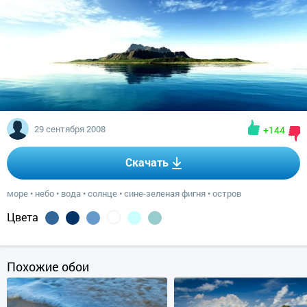
29 сентября 2008
+144
Скачать
море
•
небо
•
вода
•
солнце
•
сине-зеленая фигня
•
остров
Цвета
Похожие обои