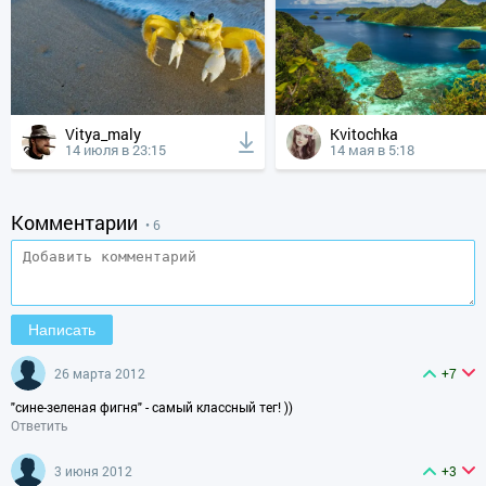
Vitya_maly
Kvitochka
14 июля в 23:15
14 мая в 5:18
Комментарии
• 6
26 марта 2012
+7
"сине-зеленая фигня" - самый классный тег! ))
Ответить
3 июня 2012
+3