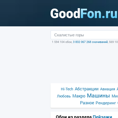
1 594 104 обои,
3 832 067 268 скачиваний
, 569 1
Абстракции
Hi-Tech
Авиация
Машины
Макро
Ми
Любовь
Разное
Рендеринг
Обои из раздела
Пейзажи