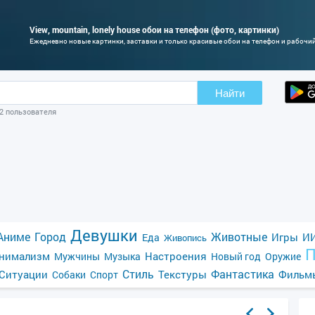
View, mountain, lonely house обои на телефон (фото, картинки)
Ежедневно новые картинки, заставки и только красивые обои на телефон и рабочи
Найти
02 пользователя
Девушки
Аниме
Город
Животные
Игры
ИИ
Еда
Живопись
П
нимализм
Настроения
Мужчины
Музыка
Новый год
Оружие
Стиль
Фантастика
Ситуации
Текстуры
Фильм
Собаки
Спорт