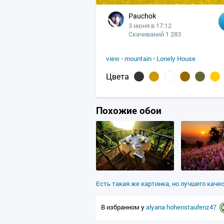
Pauchok
3 июня в 17:12
Скачиваний 1 283
view
•
mountain
•
Lonely House
Цвета
Похожие обои
Есть такая же картинка, но лучшего каче
В избранном у
alyana
hohenstaufenz47