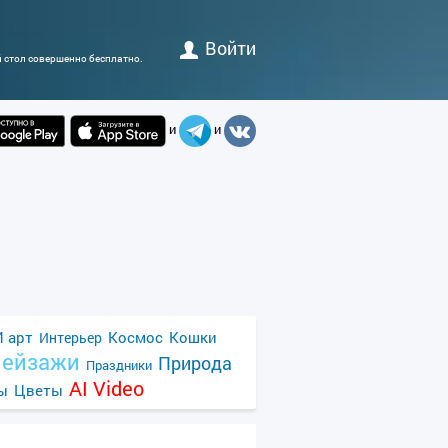
Войти
й стол совершенно бесплатно.
и
и
 арт
Космос
Кошки
Интерьер
ейзажи
Природа
Праздники
AI Video
ы
Цветы