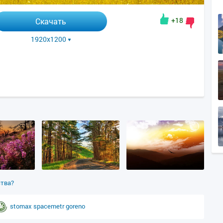
+18
Скачать
1920x1200
ства?
stomax
spacemetr
goreno