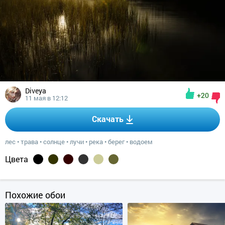
Diveya
+20
11 мая в 12:12
Скачать
лес
•
трава
•
солнце
•
лучи
•
река
•
берег
•
водоем
Цвета
Похожие обои