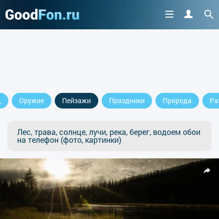
д
Оружие
Пейзажи
Праздники
Природа
Ра
Лес, трава, солнце, лучи, река, берег, водоем обои
на телефон (фото, картинки)