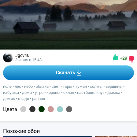
Jgcv46
+29
3 июня в 15:48
Скачать
поле
•
лес
•
небо
•
облака
•
свет
•
горы
•
туман
•
холмы
•
вершины
•
избушка
•
дома
•
утро
•
коровы
•
склон
•
пастбище
•
луг
•
дымка
•
домик
•
стадо
•
ранняя
Цвета
Похожие обои