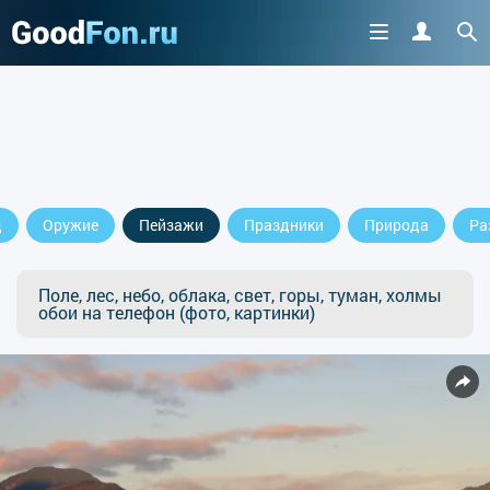
д
Оружие
Пейзажи
Праздники
Природа
Ра
Поле, лес, небо, облака, свет, горы, туман, холмы
обои на телефон (фото, картинки)