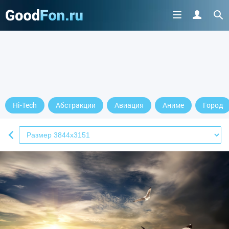
Hi-Tech
Абстракции
Авиация
Аниме
Город