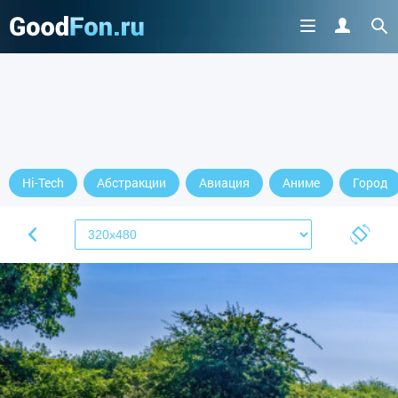
Hi-Tech
Абстракции
Авиация
Аниме
Город