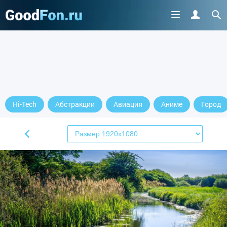
Hi-Tech
Абстракции
Авиация
Аниме
Город