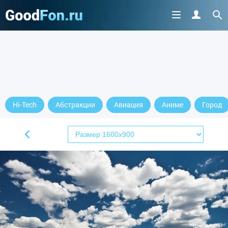
Hi-Tech
Абстракции
Авиация
Аниме
Город