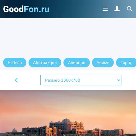
Hi-Tech
Абстракции
Авиация
Аниме
Город