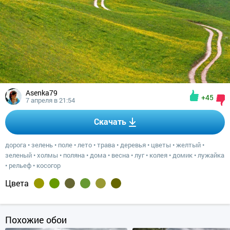
Asenka79
+45
7 апреля в 21:54
Скачать
дорога
•
зелень
•
поле
•
лето
•
трава
•
деревья
•
цветы
•
желтый
•
зеленый
•
холмы
•
поляна
•
дома
•
весна
•
луг
•
колея
•
домик
•
лужайка
•
рельеф
•
косогор
Цвета
Похожие обои