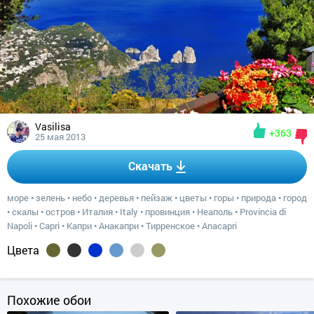
Vasilisa
+363
25 мая 2013
Скачать
море
•
зелень
•
небо
•
деревья
•
пейзаж
•
цветы
•
горы
•
природа
•
город
•
скалы
•
остров
•
Италия
•
Italy
•
провинция
•
Неаполь
•
Provincia di
Napoli
•
Capri
•
Капри
•
Анакапри
•
Тирренское
•
Anacapri
Цвета
Похожие обои