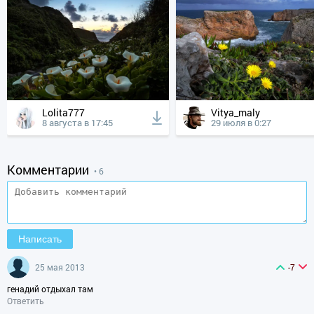
Lolita777
Vitya_maly
8 августа в 17:45
29 июля в 0:27
Комментарии
• 6
25 мая 2013
-7
генадий отдыхал там
Ответить