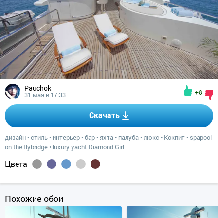
Pauchok
+8
31 мая в 17:33
Скачать
дизайн
•
стиль
•
интерьер
•
бар
•
яхта
•
палуба
•
люкс
•
Кокпит
•
spapool
on the flybridge
•
luxury yacht Diamond Girl
Цвета
Похожие обои