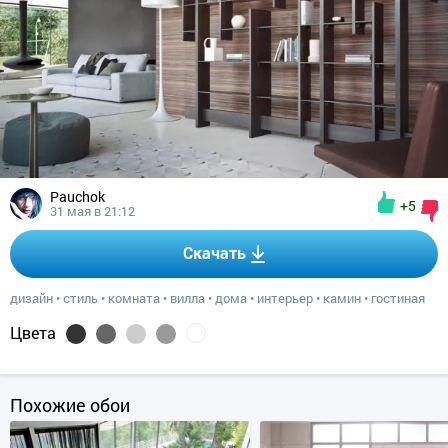
Pauchok
+5
31 мая в 21:12
Скачать
дизайн
•
стиль
•
комната
•
вилла
•
дома
•
интерьер
•
камин
•
гостиная
Цвета
Похожие обои