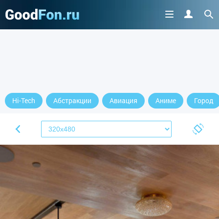
Hi-Tech
Абстракции
Авиация
Аниме
Город