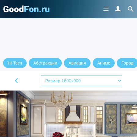
Hi-Tech
Абстракции
Авиация
Аниме
Город