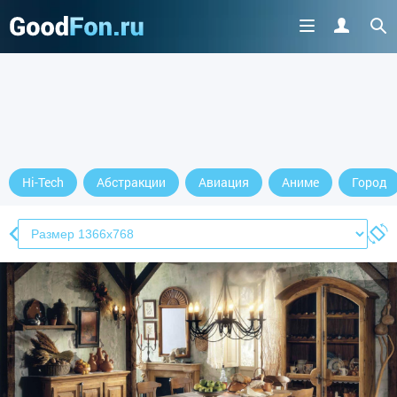
Hi-Tech
Абстракции
Авиация
Аниме
Город