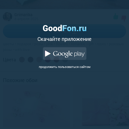
Grimarika
8 апреля 2025
Скачать
Cкачайте приложение
цветы
•
подарок
•
розы
•
pink
•
flowers
•
romantic
•
gift
•
roses
•
розовые
розы
•
with love
Цвета
продолжить пользоваться сайтом
Похожие обои