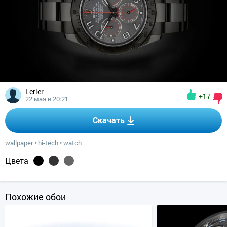
Lerler
+17
22 мая в 20:21
Скачать
wallpaper
•
hi-tech
•
watch
Цвета
Похожие обои