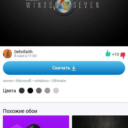
Defotfaith
+19
8 мая в 11:00
Скачать
seven
•
Microsoft
•
windows
•
Ultimate
Цвета
Похожие обои