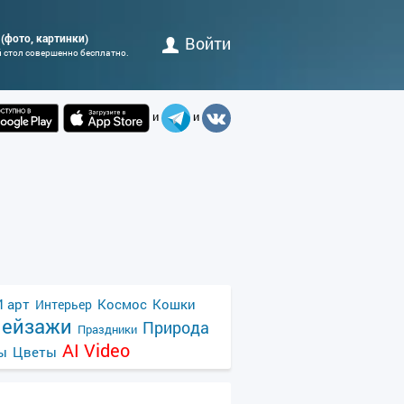
н (фото, картинки)
Войти
й стол совершенно бесплатно.
и
и
 арт
Космос
Кошки
Интерьер
ейзажи
Природа
Праздники
AI Video
ы
Цветы