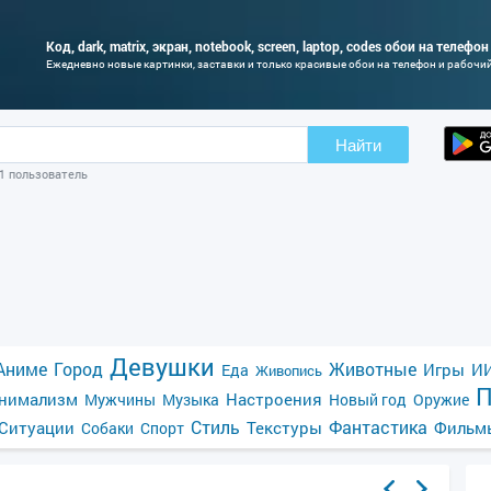
Код, dark, matrix, экран, notebook, screen, laptop, codes обои на телефо
Ежедневно новые картинки, заставки и только красивые обои на телефон и рабочи
Найти
01 пользователь
Девушки
Аниме
Город
Животные
Игры
ИИ
Еда
Живопись
П
нимализм
Настроения
Мужчины
Музыка
Новый год
Оружие
Стиль
Фантастика
Ситуации
Текстуры
Фильм
Собаки
Спорт