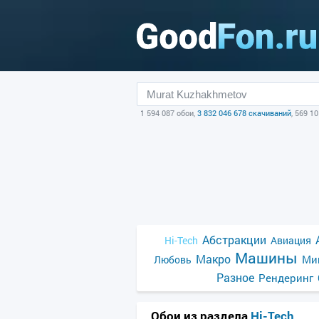
1 594 087 обои,
3 832 046 678 скачиваний
, 569 1
Абстракции
Hi-Tech
Авиация
Машины
Макро
Ми
Любовь
Разное
Рендеринг
Обои из раздела
Hi-Tech