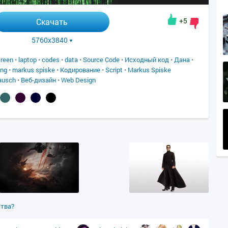
+5
Скачать
5760x3840
reen
•
laptop
•
codes
•
data
•
Source Code
•
Исходный код
•
Дана
•
ing
•
markus spiske
•
Кодирование
•
Script
•
Markus Spiske
ausch
•
Веб-дизайн
•
Web Design
ства?