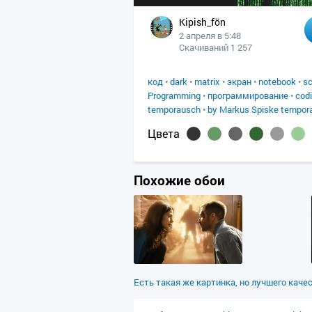
Kipish_fön
2 апреля в 5:48
Скачиваний 1 257
код
•
dark
•
matrix
•
экран
•
notebook
•
sc
Programming
•
программирование
•
cod
temporausch
•
by Markus Spiske tempor
Цвета
Похожие обои
Есть такая же картинка, но лучшего каче