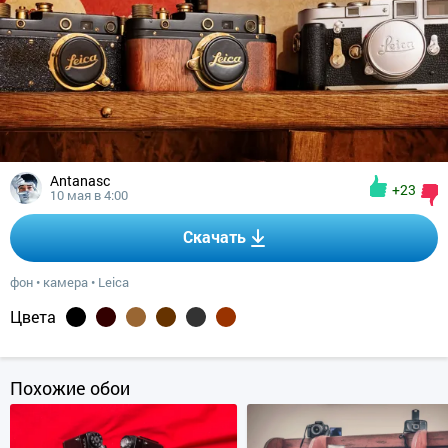
Antanasc
+23
10 мая в 4:00
Скачать
фон
•
камера
•
Leica
Цвета
Похожие обои