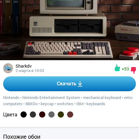
Sharkdv
+53
2 марта в 10:03
Скачать
Nintendo
•
Nintendo Entertainment System
•
mechanical keyboard
•
retro
computers
•
8BitDo
•
keycap
•
switches
•
IBM
•
keyboards
Цвета
Похожие обои