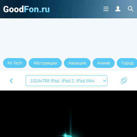
Hi-Tech
Абстракции
Авиация
Аниме
Город