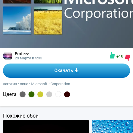
Erofeev
+19
29 марта в 5:33
Скачать
логотип
•
окно
•
Microsoft
•
Corporation
Цвета
Похожие обои